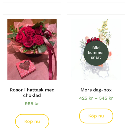
Rosor i hattask med
Mors dag-box
choklad
425
kr
–
545
kr
995
kr
Köp nu
Köp nu