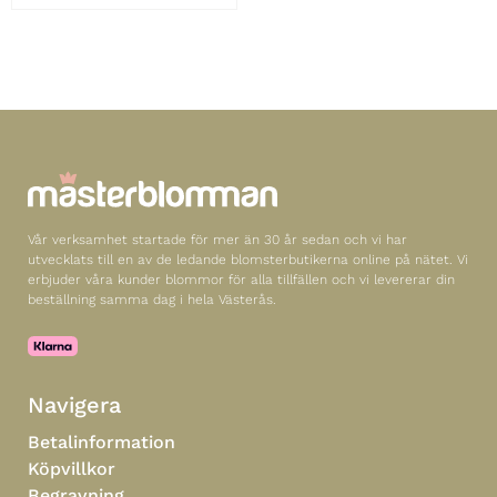
Vår verksamhet startade för mer än 30 år sedan och vi har
utvecklats till en av de ledande blomsterbutikerna online på nätet. Vi
erbjuder våra kunder blommor för alla tillfällen och vi levererar din
beställning samma dag i hela Västerås.
Navigera
Betalinformation
Köpvillkor
Begravning