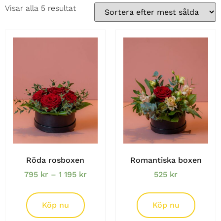
Visar alla 5 resultat
Röda rosboxen
Romantiska boxen
795
kr
–
1 195
kr
525
kr
Köp nu
Köp nu