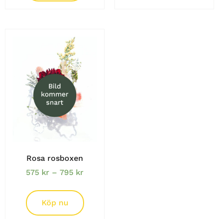
Rosa rosboxen
575
kr
–
795
kr
Köp nu