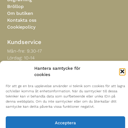
Bröllop
Om butiken
Kontakta oss
Cookiepolicy
Kundservice
Mån-fre: 9.30-17
Lördag: 10-14
Hantera samtycke för
Tel:
021-18 30 00
cookies
För att ge en bra upplevelse använder vi teknik som cookies för att lagra
Hitta till oss
och/eller komma åt enhetsinformation. När du samtycker till dessa
Mästerblomman i Sverige AB
tekniker kan vi behandla data som surfbeteende eller unika ID:n på
denna webbplats. Om du inte samtycker eller om du återkallar ditt
Sturegatan 18
samtycke kan detta påverka vissa funktioner negativt.
722 13 Västerås
Acceptera