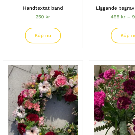
Handtextat band
Liggande begrav
250
kr
495
kr
–
Köp nu
Köp n