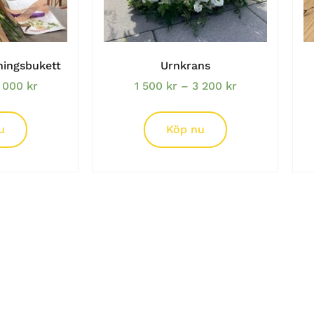
ningsbukett
Urnkrans
 000
kr
1 500
kr
–
3 200
kr
u
Köp nu