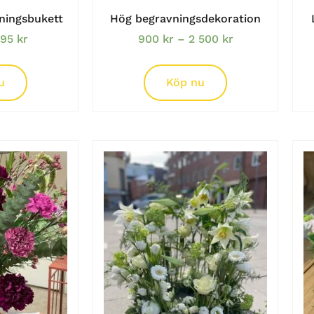
ningsbukett
Hög begravningsdekoration
995
kr
900
kr
–
2 500
kr
u
Köp nu