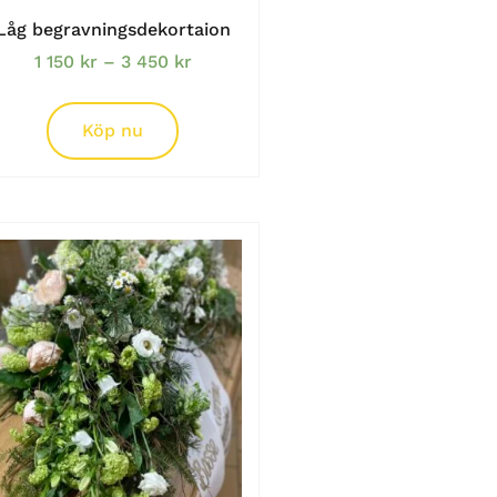
Låg begravningsdekortaion
1 150
kr
–
3 450
kr
Köp nu