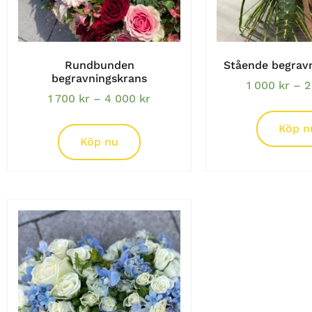
Rundbunden
Stående begrav
begravningskrans
1 000
kr
–
2
1 700
kr
–
4 000
kr
Köp n
Köp nu