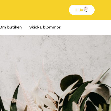
0
0
kr
Om butiken
Skicka blommor