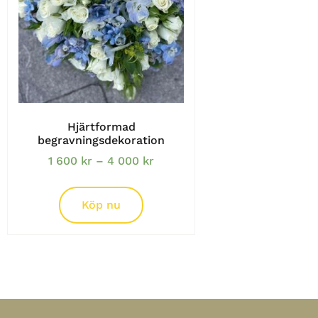
Hjärtformad
begravningsdekoration
1 600
kr
–
4 000
kr
Köp nu