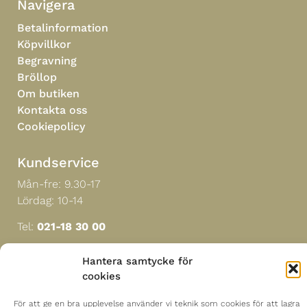
Navigera
Betalinformation
Köpvillkor
Begravning
Bröllop
Om butiken
Kontakta oss
Cookiepolicy
Kundservice
Mån-fre: 9.30-17
Lördag: 10-14
Tel:
021-18 30 00
Hantera samtycke för
Hitta till oss
cookies
Mästerblomman i Sverige AB
För att ge en bra upplevelse använder vi teknik som cookies för att lagra