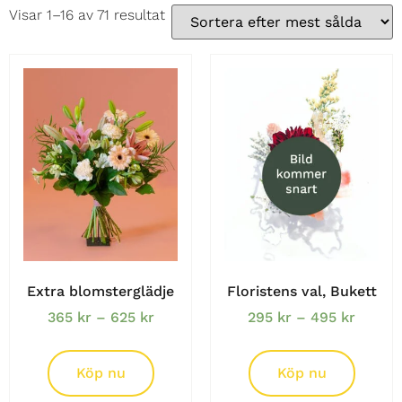
Visar 1–16 av 71 resultat
Extra blomsterglädje
Floristens val, Bukett
365
kr
–
625
kr
295
kr
–
495
kr
Köp nu
Köp nu