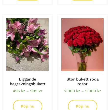
Liggande
Stor bukett röda
begravningsbukett
rosor
495
kr
–
995
kr
2 000
kr
–
5 000
kr
Köp nu
Köp nu