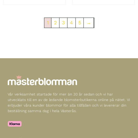
1
2
3
4
5
→
Vår verksamhet startade för mer än 30 år sedan och vi har
utvecklats till en av de ledande blomsterbutikerna online på nätet. Vi
erbjuder våra kunder blommor för alla tillfällen och vi levererar din
beställning samma dag i hela Västerås.