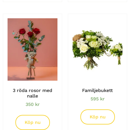
3 röda rosor med
Familjebukett
nalle
595
kr
350
kr
Köp nu
Köp nu