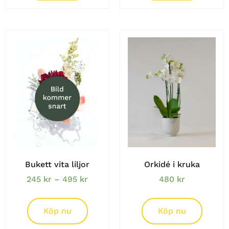
Bukett vita liljor
Orkidé i kruka
245
kr
–
495
kr
480
kr
Köp nu
Köp nu