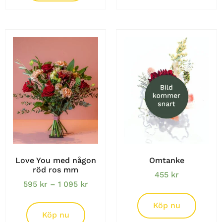
Love You med någon
Omtanke
röd ros mm
455
kr
595
kr
–
1 095
kr
Köp nu
Köp nu