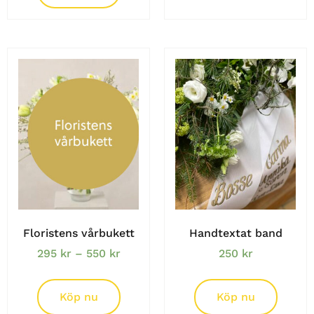
Floristens vårbukett
Handtextat band
295
kr
–
550
kr
250
kr
Köp nu
Köp nu