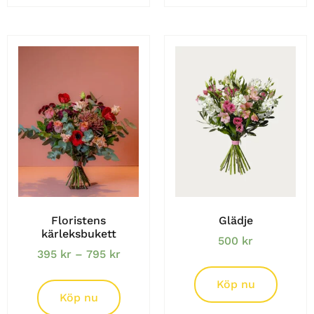
Floristens
Glädje
kärleksbukett
500
kr
395
kr
–
795
kr
Köp nu
Köp nu