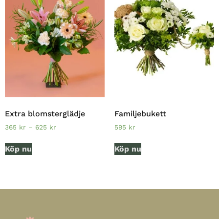
Extra blomsterglädje
Familjebukett
365
kr
–
625
kr
595
kr
Köp nu
Köp nu