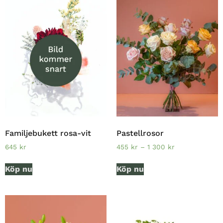
Familjebukett rosa-vit
Pastellrosor
645
kr
455
kr
–
1 300
kr
Köp nu
Köp nu