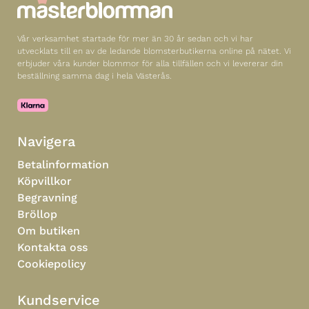
Vår verksamhet startade för mer än 30 år sedan och vi har
utvecklats till en av de ledande blomsterbutikerna online på nätet. Vi
erbjuder våra kunder blommor för alla tillfällen och vi levererar din
beställning samma dag i hela Västerås.
Navigera
Betalinformation
Köpvillkor
Begravning
Bröllop
Om butiken
Kontakta oss
Cookiepolicy
Kundservice