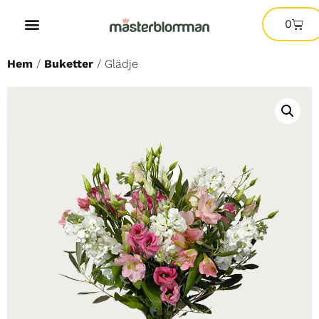
0
Hem
/
Buketter
/ Glädje