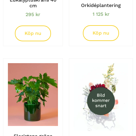
Orkidéplantering
cm
1 125
kr
295
kr
Köp nu
Köp nu