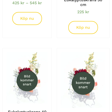
425
kr
–
545
kr
cm
225
kr
Köp nu
Köp nu
Eukalyptuskrans 40