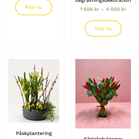
begravningsdekoration
Köp nu
1 600
kr
–
4 000
kr
Köp nu
Påskplantering
Kärlekstulpaner