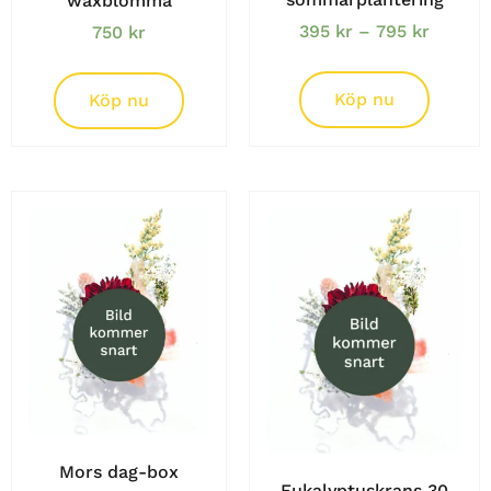
waxblomma
395
kr
–
795
kr
750
kr
Köp nu
Köp nu
Mors dag-box
Eukalyptuskrans 30