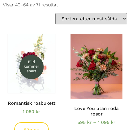
Visar 49–64 av 71 resultat
Romantisk rosbukett
Love You utan röda
1 050
kr
rosor
595
kr
–
1 095
kr
Köp nu