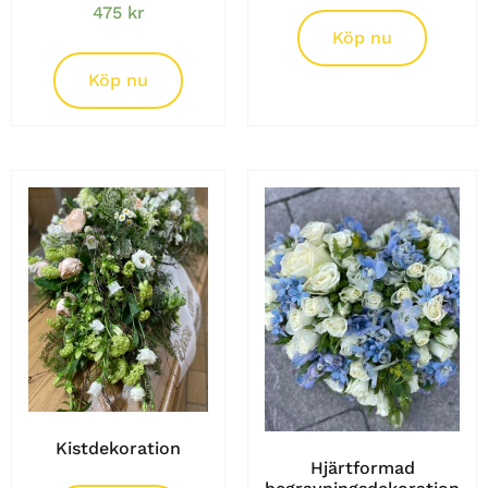
475
kr
Köp nu
Köp nu
Kistdekoration
Hjärtformad