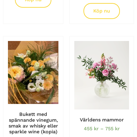
Köp nu
Bukett med
Världens mammor
spännande vinegum,
smak av whisky eller
455
kr
–
755
kr
sparkle wine (kopia)