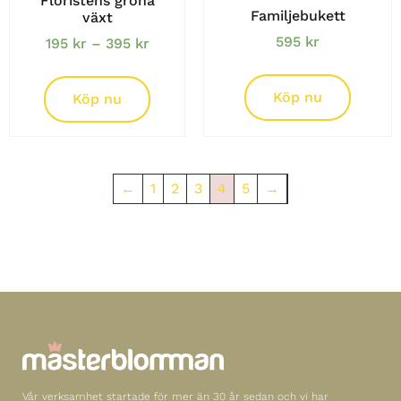
Floristens gröna
Familjebukett
växt
595
kr
195
kr
–
395
kr
Köp nu
Köp nu
←
1
2
3
4
5
→
Vår verksamhet startade för mer än 30 år sedan och vi har