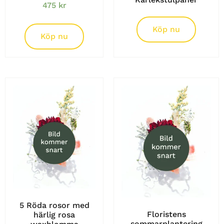
475
kr
Köp nu
Köp nu
5 Röda rosor med
Floristens
härlig rosa
sommarplantering