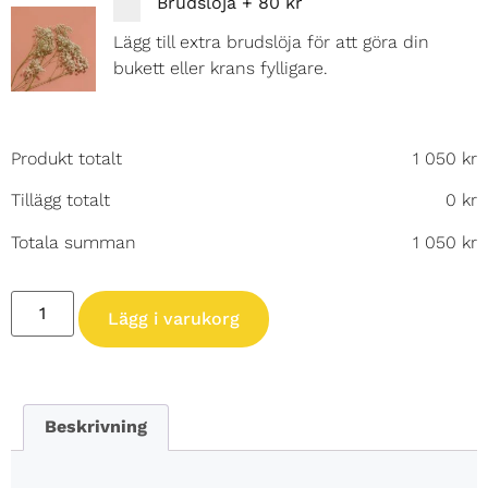
Brudslöja
+
80 kr
Lägg till extra brudslöja för att göra din
bukett eller krans fylligare.
Produkt totalt
1 050
kr
Tillägg totalt
0
kr
Totala summan
1 050
kr
Lägg i varukorg
Beskrivning