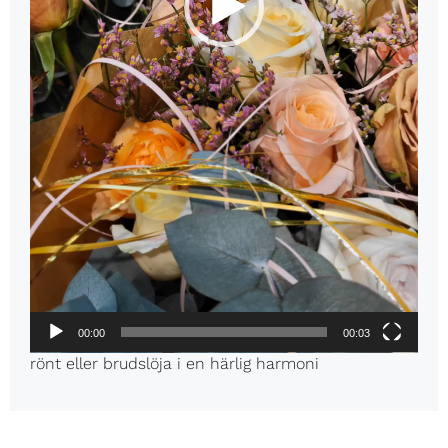
00:00
00:03
rönt eller brudslöja i en härlig harmoni