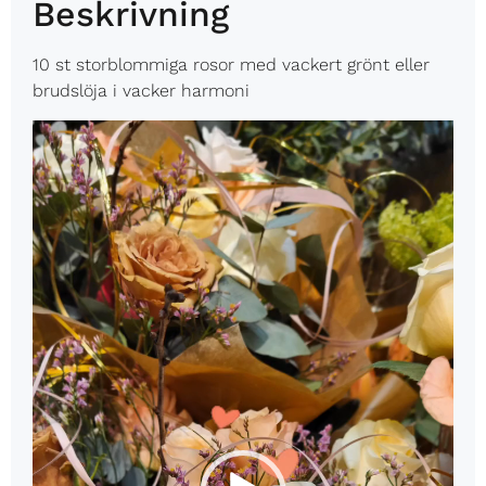
Beskrivning
10 st storblommiga rosor med vackert grönt eller
brudslöja i vacker harmoni
Videospelare