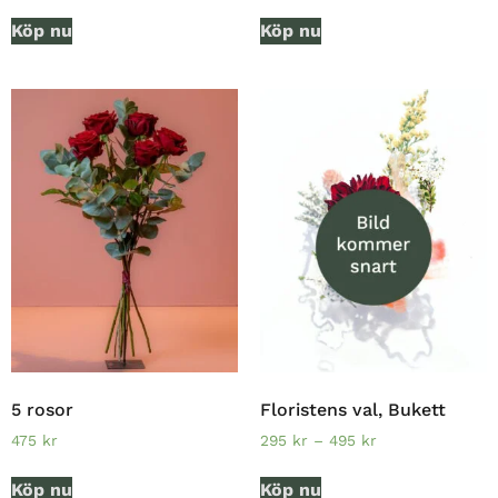
Köp nu
Köp nu
5 rosor
Floristens val, Bukett
475
kr
295
kr
–
495
kr
Köp nu
Köp nu