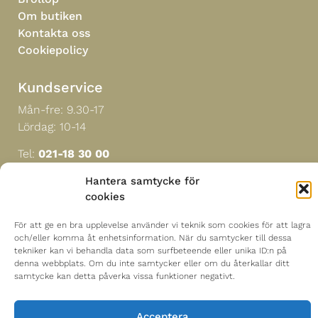
Om butiken
Kontakta oss
Cookiepolicy
Kundservice
Mån-fre: 9.30-17
Lördag: 10-14
Tel:
021-18 30 00
Hantera samtycke för
cookies
Hitta till oss
Mästerblomman i Sverige AB
För att ge en bra upplevelse använder vi teknik som cookies för att lagra
och/eller komma åt enhetsinformation. När du samtycker till dessa
Sturegatan 18
tekniker kan vi behandla data som surfbeteende eller unika ID:n på
722 13 Västerås
denna webbplats. Om du inte samtycker eller om du återkallar ditt
samtycke kan detta påverka vissa funktioner negativt.
Acceptera