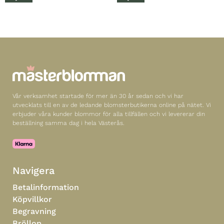
Vår verksamhet startade för mer än 30 år sedan och vi har
utvecklats till en av de ledande blomsterbutikerna online på nätet. Vi
erbjuder våra kunder blommor för alla tillfällen och vi levererar din
beställning samma dag i hela Västerås.
Navigera
Betalinformation
Köpvillkor
Begravning
Bröllop