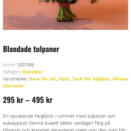
Blandade tulpaner
Art.nr:
1201769
Kategori:
Buketter
Varumärke:
Bara för att
,
Nyår
,
Tack för hjälpen
,
Vårens
blommor
295
kr
–
495
kr
En sprakande färgklick i rummet med tulpaner och
eukalyptus! Denna bukett sätter verkligen färg på
tillvaron och kommer garanterat pigga upp den som blir