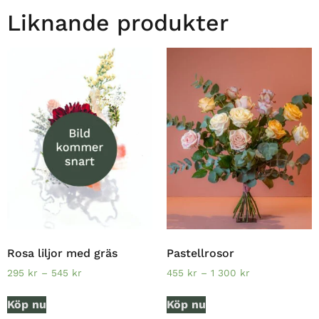
Liknande produkter
Rosa liljor med gräs
Pastellrosor
295
kr
–
545
kr
455
kr
–
1 300
kr
Köp nu
Köp nu