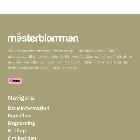
Vår verksamhet startade för mer än 30 år sedan och vi har
utvecklats till en av de ledande blomsterbutikerna online på nätet. Vi
erbjuder våra kunder blommor för alla tillfällen och vi levererar din
beställning samma dag i hela Västerås.
Navigera
Betalinformation
Köpvillkor
Begravning
Bröllop
Om butiken