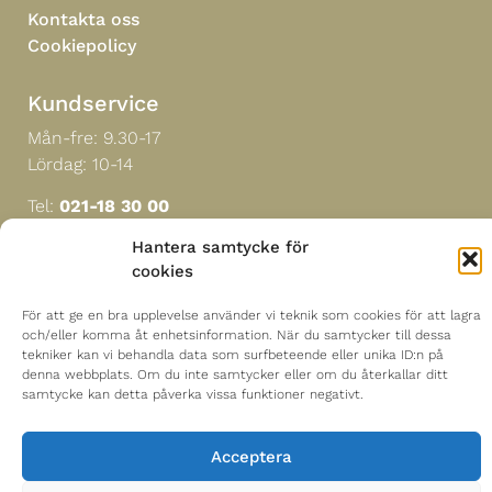
Kontakta oss
Cookiepolicy
Kundservice
Mån-fre: 9.30-17
Lördag: 10-14
Tel:
021-18 30 00
Hantera samtycke för
cookies
Hitta till oss
Mästerblomman i Sverige AB
För att ge en bra upplevelse använder vi teknik som cookies för att lagra
och/eller komma åt enhetsinformation. När du samtycker till dessa
Sturegatan 18
tekniker kan vi behandla data som surfbeteende eller unika ID:n på
722 13 Västerås
denna webbplats. Om du inte samtycker eller om du återkallar ditt
samtycke kan detta påverka vissa funktioner negativt.
Acceptera