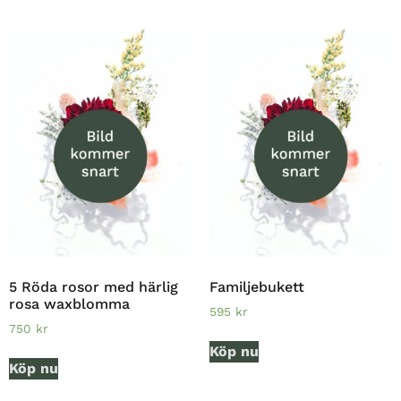
5 Röda rosor med härlig
Familjebukett
rosa waxblomma
595
kr
750
kr
Köp nu
Köp nu