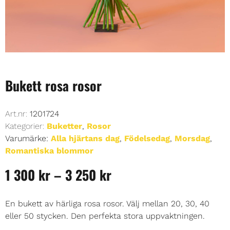
Bukett rosa rosor
Art.nr:
1201724
Kategorier:
Buketter
,
Rosor
Varumärke:
Alla hjärtans dag
,
Födelsedag
,
Morsdag
,
Romantiska blommor
1 300
kr
–
3 250
kr
En bukett av härliga rosa rosor. Välj mellan 20, 30, 40
eller 50 stycken. Den perfekta stora uppvaktningen.