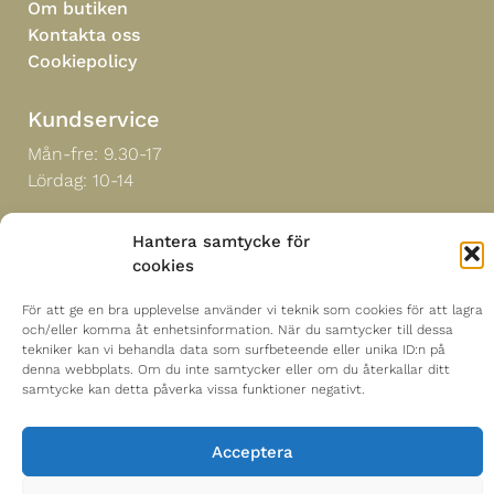
Om butiken
Kontakta oss
Cookiepolicy
Kundservice
Mån-fre: 9.30-17
Lördag: 10-14
Tel:
021-18 30 00
Hantera samtycke för
cookies
Hitta till oss
För att ge en bra upplevelse använder vi teknik som cookies för att lagra
Mästerblomman i Sverige AB
och/eller komma åt enhetsinformation. När du samtycker till dessa
tekniker kan vi behandla data som surfbeteende eller unika ID:n på
Sturegatan 18
denna webbplats. Om du inte samtycker eller om du återkallar ditt
722 13 Västerås
samtycke kan detta påverka vissa funktioner negativt.
Acceptera