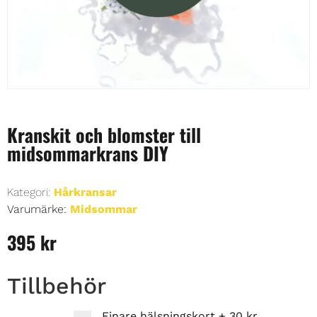
Kranskit och blomster till
midsommarkrans DIY
Kategori:
Hårkransar
Varumärke:
Midsommar
395
kr
Tillbehör
Finare hälsningskort
+
30 kr