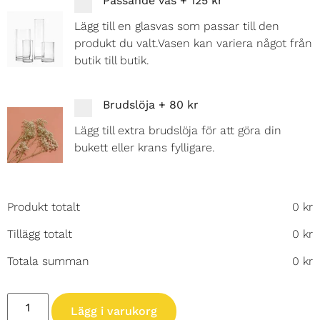
Passande vas
+
125 kr
Lägg till en glasvas som passar till den
produkt du valt.Vasen kan variera något från
butik till butik.
Brudslöja
+
80 kr
Lägg till extra brudslöja för att göra din
bukett eller krans fylligare.
Produkt totalt
0
kr
Tillägg totalt
0
kr
Totala summan
0
kr
Lägg i varukorg