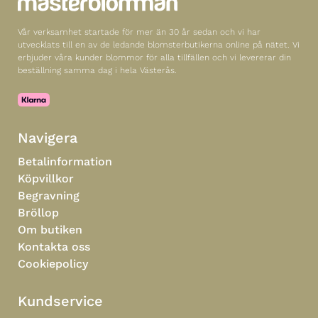
Vår verksamhet startade för mer än 30 år sedan och vi har
utvecklats till en av de ledande blomsterbutikerna online på nätet. Vi
erbjuder våra kunder blommor för alla tillfällen och vi levererar din
beställning samma dag i hela Västerås.
Navigera
Betalinformation
Köpvillkor
Begravning
Bröllop
Om butiken
Kontakta oss
Cookiepolicy
Kundservice