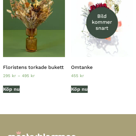
Floristens torkade bukett
Omtanke
295
kr
–
495
kr
455
kr
Köp nu
Köp nu